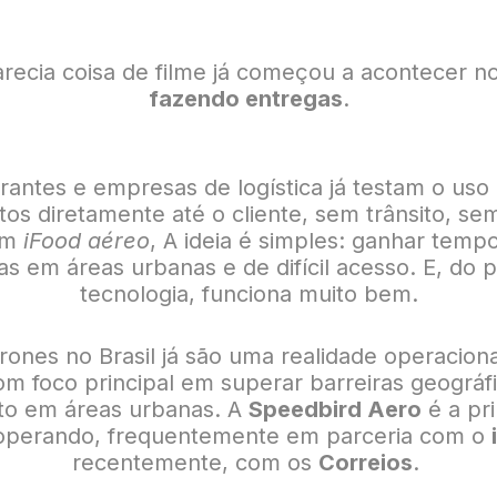
recia coisa de filme já começou a acontecer no
fazendo entregas
.
rantes e empresas de logística já testam o us
tos diretamente até o cliente, sem trânsito, 
 um
iFood aéreo
, A ideia é simples: ganhar tempo
as em áreas urbanas e de difícil acesso. E, do p
tecnologia, funciona muito bem.
rones no Brasil já são uma realidade operaciona
om foco principal em superar barreiras geográfi
sito em áreas urbanas. A
Speedbird Aero
é a pr
 operando, frequentemente em parceria com o
recentemente, com os
Correios
.