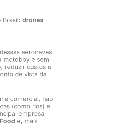
 Brasil:
drones
o dessas aeronaves
sem motoboy e sem
, reduzir custos e
onto de vista da
l e comercial, não
cas (como rios) e
incipal empresa
iFood
e, mais