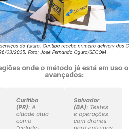
serviços do futuro, Curitiba recebe primeiro delivery dos C
, 26/03/2025. Foto: José Fernando Ogura/SECOM
regiões onde o método já está em uso o
avançados:
Curitiba
Salvador
(PR):
A
(BA):
Testes
cidade atua
e operações
como
com drones
“cidade-
para entregas