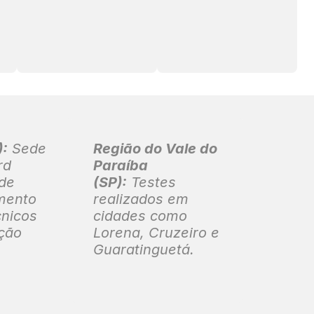
):
Sede
Região do Vale do
rd
Paraíba
 de
(SP):
Testes
mento
realizados em
cnicos
cidades como
ação
Lorena, Cruzeiro e
.
Guaratinguetá.