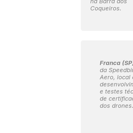
na Barra dos
Coqueiros.
Franca (SP
da Speedbi
Aero, local
desenvolvi
e testes té
de certific
dos drones