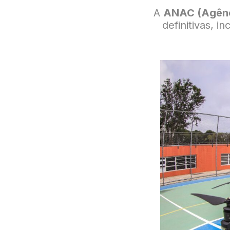
A
ANAC (Agênci
definitivas, i