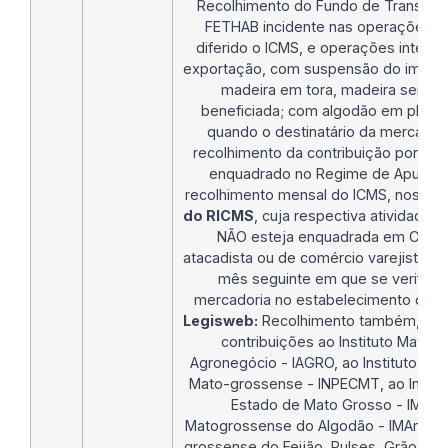
Recolhimento do Fundo de Transport
FETHAB incidente nas operações in
diferido o ICMS, e operações interna
exportação, com suspensão do impos
madeira em tora, madeira serrad
beneficiada; com algodão em pluma;
quando o destinatário da mercadori
recolhimento da contribuição por subs
enquadrado no Regime de Apuraç
recolhimento mensal do ICMS, nos te
do RICMS
, cuja respectiva atividade 
NÃO esteja enquadrada em CNAE
atacadista ou de comércio varejista, at
mês seguinte em que se verificar
mercadoria no estabelecimento do de
Legisweb:
Recolhimento também, quan
contribuições ao Instituto Mato-
Agronegócio - IAGRO, ao Instituto da 
Mato-grossense - INPECMT, ao Instit
Estado de Mato Grosso - IMAD, a
Matogrossense do Algodão - IMAmt e a
grossense do Feijão, Pulses, Grãos Esp