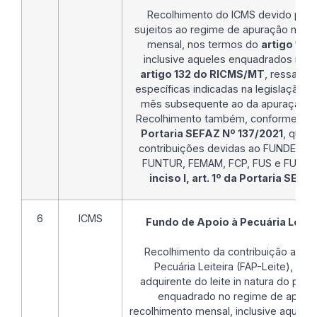
Recolhimento do ICMS devido pelos
sujeitos ao regime de apuração norm
mensal, nos termos do
artigo 131
inclusive aqueles enquadrados nas
artigo 132 do RICMS/MT
, ressalva
específicas indicadas na legislação, a
mês subsequente ao da apuração.
Recolhimento também, conforme
inc
Portaria SEFAZ Nº 137/2021
, quand
contribuições devidas ao FUNDES, 
FUNTUR, FEMAM, FCP, FUS e FUNGEFA
inciso I, art. 1º da Portaria SEF
6
ICMS
Fundo de Apoio à Pecuária Leitei
Recolhimento da contribuição ao F
Pecuária Leiteira (FAP-Leite), quan
adquirente do leite in natura do produ
enquadrado no regime de apuraç
recolhimento mensal, inclusive aquel