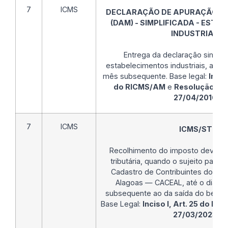
7
ICMS
DECLARAÇÃO DE APURAÇÃO ME
(DAM) - SIMPLIFICADA - EST
INDUSTRIAIS
Entrega da declaração simplif
estabelecimentos industriais, até o 
mês subsequente. Base legal:
Incis
do RICMS/AM
e
Resolução GS
27/04/2016
.
7
ICMS
ICMS/ST
Recolhimento do imposto devido p
tributária, quando o sujeito passiv
Cadastro de Contribuintes do IC
Alagoas — CACEAL, até o dia 9 
subsequente ao da saída do bem o
Base Legal:
Inciso I, Art. 25 do De
27/03/2023
.