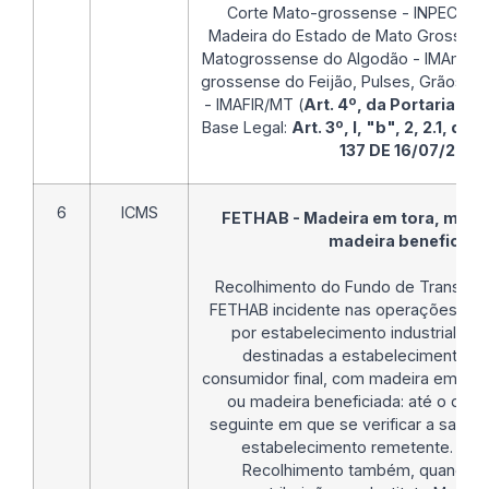
Corte Mato-grossense - INPECMT, a
Madeira do Estado de Mato Grosso - I
Matogrossense do Algodão - IMAmt e a
grossense do Feijão, Pulses, Grãos Esp
- IMAFIR/MT (
Art. 4º, da Portaria SE
Base Legal:
Art. 3º, I, "b", 2, 2.1, da
137 DE 16/07/2021
6
ICMS
FETHAB - Madeira em tora, madei
madeira beneficiad
Recolhimento do Fundo de Transport
FETHAB incidente nas operações int
por estabelecimento industrial m
destinadas a estabelecimento co
consumidor final, com madeira em tora
ou madeira beneficiada: até o dia 
seguinte em que se verificar a saída
estabelecimento remetente.
Not
Recolhimento também, quando ap