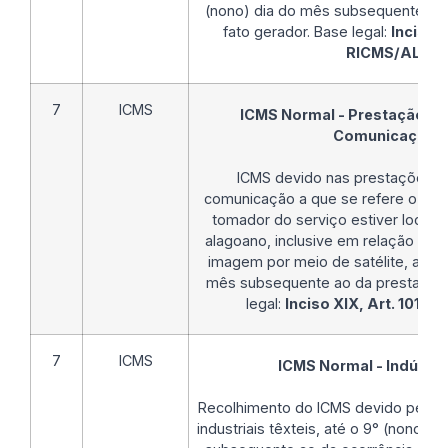
(nono) dia do mês subsequente ao 
fato gerador. Base legal:
Inciso X
RICMS/AL
.
7
ICMS
ICMS Normal - Prestação de
Comunicação
ICMS devido nas prestações d
comunicação a que se refere o
art
tomador do serviço estiver localiz
alagoano, inclusive em relação à 
imagem por meio de satélite, até o
mês subsequente ao da prestação 
legal:
Inciso XIX, Art. 101 d
7
ICMS
ICMS Normal - Indústria
Recolhimento do ICMS devido pelos
industriais têxteis, até o 9° (nono)