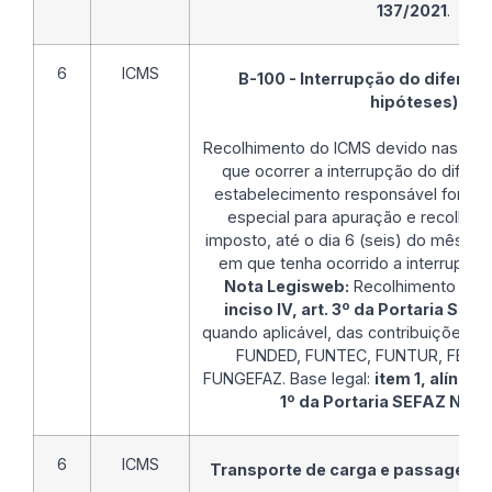
137/2021
.
6
ICMS
B-100 - Interrupção do diferim
hipóteses)
Recolhimento do ICMS devido nas de
que ocorrer a interrupção do diferi
estabelecimento responsável for de
especial para apuração e recolhim
imposto, até o dia 6 (seis) do mês s
em que tenha ocorrido a interrupção
Nota Legisweb:
Recolhimento tam
inciso IV, art. 3º da Portaria SEF
quando aplicável, das contribuições d
FUNDED, FUNTEC, FUNTUR, FEMAM
FUNGEFAZ. Base legal:
item 1, alínea "
1º da Portaria SEFAZ Nº 1
6
ICMS
Transporte de carga e passageiros