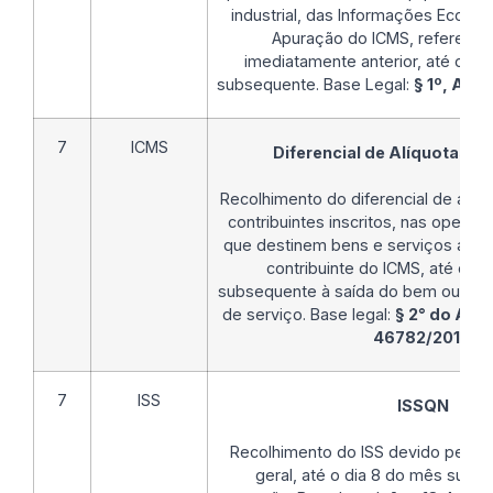
industrial, das Informações Econôm
Apuração do ICMS, referente
imediatamente anterior, até o 5º (
subsequente. Base Legal:
§ 1º, Art
7
ICMS
Diferencial de Alíquotas - 
Recolhimento do diferencial de alíq
contribuintes inscritos, nas opera
que destinem bens e serviços a con
contribuinte do ICMS, até o d
subsequente à saída do bem ou ao i
de serviço. Base legal:
§ 2° do Art.
46782/2016
.
7
ISS
ISSQN
Recolhimento do ISS devido pelos 
geral, até o dia 8 do mês subs