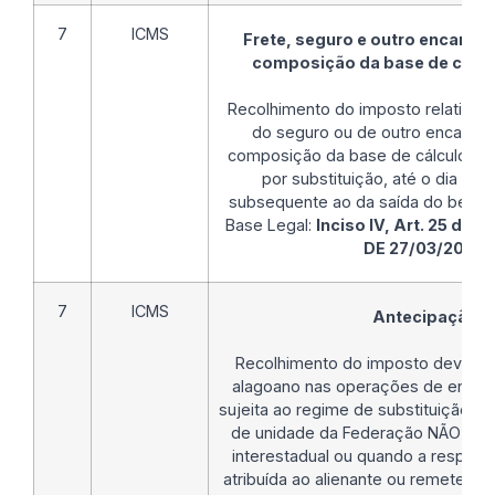
7
ICMS
Frete, seguro e outro encargo 
composição da base de cálcu
Recolhimento do imposto relativo à 
do seguro ou de outro encargo 
composição da base de cálculo pel
por substituição, até o dia 9 
subsequente ao da saída do bem o
Base Legal:
Inciso IV, Art. 25 do 
DE 27/03/2023
.
7
ICMS
Antecipação
Recolhimento do imposto devido p
alagoano nas operações de entrad
sujeita ao regime de substituição tr
de unidade da Federação NÃO sign
interestadual ou quando a responsa
atribuída ao alienante ou remetente