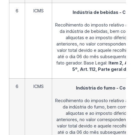
6
ICMS
Indústria de bebidas - Co
Recolhimento do imposto relativo as 
da indústria de bebidas, bem como a
alíquotas e ao imposto diferido 
anteriores, no valor correspondente à
valor total devido e aquele recolhido
até o dia 06 do mês subsequente ao 
fato gerador. Base Legal:
Item 2, Alíne
5º, Art. 112, Parte geral do
6
ICMS
Indústria do fumo - Comp
Recolhimento do imposto relativo às 
da indústria do fumo, bem como ao 
alíquotas e ao imposto diferido 
anteriores, no valor correspondente à
valor total devido e aquele recolhido
até o dia 06 do mês subsequente ao 