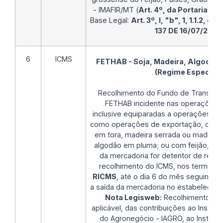
- IMAFIR/MT (
Art. 4º, da Portaria SE
Base Legal:
Art. 3º, I, "b", 1, 1.1.2, d
137 DE 16/07/2021
6
ICMS
FETHAB - Soja, Madeira, Algodão, 
(Regime Especial)
Recolhimento do Fundo de Transport
FETHAB incidente nas operações i
inclusive equiparadas a operações d
como operações de exportação, com 
em tora, madeira serrada ou madeira
algodão em pluma; ou com feijão, qu
da mercadoria for detentor de regim
recolhimento do ICMS, nos termos 
RICMS
, até o dia 6 do mês seguinte e
a saída da mercadoria no estabelecim
Nota Legisweb:
Recolhimento ta
aplicável, das contribuições ao Instit
do Agronegócio - IAGRO, ao Institut