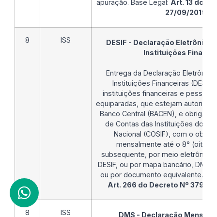
apuração. Base Legal:
Art. 13 do De
27/09/2019
.
8
ISS
DESIF - Declaração Eletrônica 
Instituições Finance
Entrega da Declaração Eletrônica
Instituições Financeiras (DESIF)
instituições financeiras e pessoas 
equiparadas, que estejam autorizada
Banco Central (BACEN), e obrigadas 
de Contas das Instituições do Sis
Nacional (COSIF), com o objeti
mensalmente até o 8° (oitavo
subsequente, por meio eletrônico,
DESIF, ou por mapa bancário, DMS s
ou por documento equivalente. Bas
Art. 266 do Decreto Nº 3794 
8
ISS
DMS - Declaração Mensal d