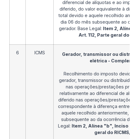
diferencial de alíquotas e ao impos
diferido, do valor equivalente à difer
total devido e aquele recolhido antec
dia 06 do mês subsequente ao da oc
gerador. Base Legal:
Item 2, Alínea "b
Art. 112, Parte geral do R
6
ICMS
Gerador, transmissor ou distribui
elétrica - Compleme
Recolhimento do imposto devido pe
gerador, transmissor ou distribuidor d
nas operações/prestações própr
relativamente ao diferencial de alíqu
diferido nas operações/prestações ant
correspondente à diferença entre o va
aquele recolhido anteriormente, até
subsequente ao da ocorrência do fa
Legal:
Item 2, Alínea "b", Inciso I, § 5
geral do RICMS/MG