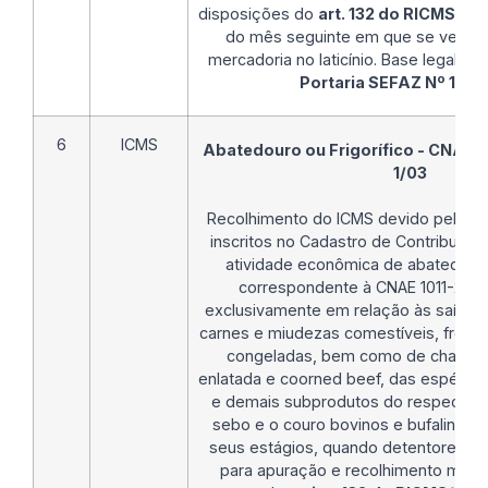
disposições do
art. 132 do RICMS/MT
do mês seguinte em que se verifica
mercadoria no laticínio. Base legal:
inc
Portaria SEFAZ Nº 137/
6
ICMS
Abatedouro ou Frigorífico - CNAE 10
1/03
Recolhimento do ICMS devido pelos 
inscritos no Cadastro de Contribuint
atividade econômica de abatedouro 
correspondente à CNAE 1011-2/01 
exclusivamente em relação às saídas 
carnes e miudezas comestíveis, fresca
congeladas, bem como de charque,
enlatada e coorned beef, das espécies 
e demais subprodutos do respectivo
sebo e o couro bovinos e bufalinos,
seus estágios, quando detentores de
para apuração e recolhimento mens