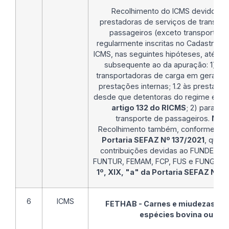
Recolhimento do ICMS devido pe
prestadoras de serviços de transpor
passageiros (exceto transporte a
regularmente inscritas no Cadastro de
ICMS, nas seguintes hipóteses, até o d
subsequente ao da apuração: 1) pa
transportadoras de carga em geral, rel
prestações internas; 1.2 às prestaçõe
desde que detentoras do regime espec
artigo 132 do RICMS
; 2) para a
transporte de passageiros.
Nota
Recolhimento também, conforme
inc
Portaria SEFAZ Nº 137/2021
, quand
contribuições devidas ao FUNDES, 
FUNTUR, FEMAM, FCP, FUS e FUNGEFAZ
1º, XIX, "a" da Portaria SEFAZ Nº 1
6
ICMS
FETHAB - Carnes e miudezas co
espécies bovina ou buf