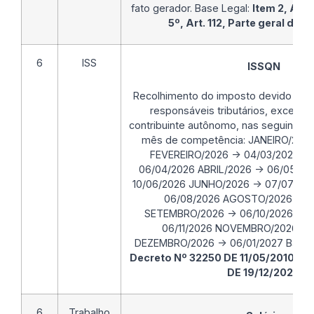
fato gerador. Base Legal:
Item 2, Alíne
5º, Art. 112, Parte geral do
6
ISS
ISSQN
Recolhimento do imposto devido pelo
responsáveis tributários, exceto 
contribuinte autônomo, nas seguintes 
mês de competência: JANEIRO/2026
FEVEREIRO/2026 -> 04/03/2026 M
06/04/2026 ABRIL/2026 -> 06/05/20
10/06/2026 JUNHO/2026 -> 07/07/20
06/08/2026 AGOSTO/2026 -> 0
SETEMBRO/2026 -> 06/10/2026 OU
06/11/2026 NOVEMBRO/2026 -> 
DEZEMBRO/2026 -> 06/01/2027 Base 
Decreto Nº 32250 DE 11/05/2010
e
D
DE 19/12/2025
.
6
Trabalho