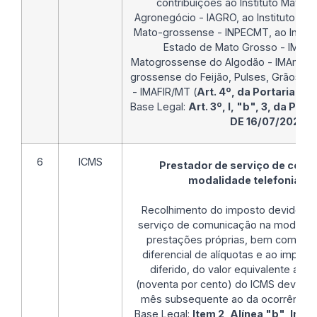
contribuições ao Instituto Mato-
Agronegócio - IAGRO, ao Instituto da 
Mato-grossense - INPECMT, ao Instit
Estado de Mato Grosso - IMAD, a
Matogrossense do Algodão - IMAmt e a
grossense do Feijão, Pulses, Grãos Esp
- IMAFIR/MT (
Art. 4º, da Portaria SE
Base Legal:
Art. 3º, I, "b", 3, da Por
DE 16/07/2021
6
ICMS
Prestador de serviço de com
modalidade telefonia - P
Recolhimento do imposto devido pe
serviço de comunicação na modalida
prestações próprias, bem como re
diferencial de alíquotas e ao impos
diferido, do valor equivalente a, 
(noventa por cento) do ICMS devido, 
mês subsequente ao da ocorrência d
Base Legal:
Item 2, Alínea "b", Inciso 