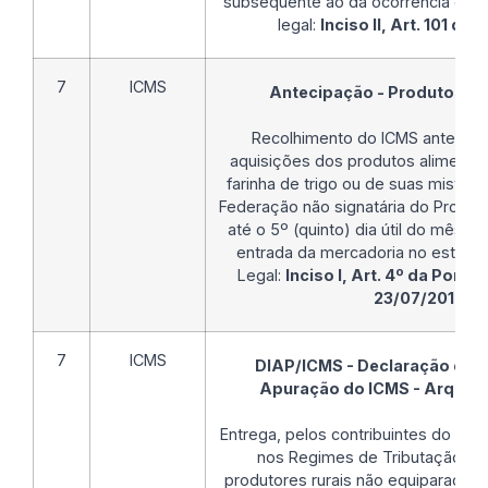
subsequente ao da ocorrência do f
legal:
Inciso II, Art. 101 do
7
ICMS
Antecipação - Produtos Al
Recolhimento do ICMS antecipad
aquisições dos produtos alimentíc
farinha de trigo ou de suas mistur
Federação não signatária do Protoc
até o 5º (quinto) dia útil do mês 
entrada da mercadoria no estabe
Legal:
Inciso I, Art. 4º da Portar
23/07/2012
7
ICMS
DIAP/ICMS - Declaração de 
Apuração do ICMS - Arquiv
Entrega, pelos contribuintes do im
nos Regimes de Tributação, e
produtores rurais não equiparados