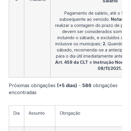
Salário
Pagamento de salário, até o 5° di
subsequente ao vencido.
Notas Le
realizar a contagem do prazo de paga
devem ser considerados somente o
incluindo o sábado, e excluídos domi
inclusive os municipais;
2.
Quando o 5º 
sábado, recomenda-se a antecipaç
para o dia útil imediatamente anterior
Art. 459 da CLT
e
Instrução Normat
08/11/2021.
.
Próximas obrigações
(+5 dias)
-
586
obrigações
encontradas
Dia
Assunto
Obrigação