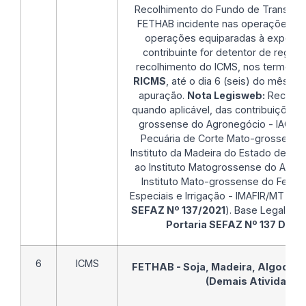
Recolhimento do Fundo de Transport
FETHAB incidente nas operações ex
operações equiparadas à exporta
contribuinte for detentor de regim
recolhimento do ICMS, nos termos 
RICMS
, até o dia 6 (seis) do mês s
apuração.
Nota Legisweb:
Recolhi
quando aplicável, das contribuições a
grossense do Agronegócio - IAGRO, 
Pecuária de Corte Mato-grossense
Instituto da Madeira do Estado de Ma
ao Instituto Matogrossense do Algo
Instituto Mato-grossense do Feijão
Especiais e Irrigação - IMAFIR/MT (
Art
SEFAZ Nº 137/2021
). Base Legal:
Art
Portaria SEFAZ Nº 137 DE 1
6
ICMS
FETHAB - Soja, Madeira, Algodão, 
(Demais Atividades