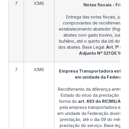
7
ICMS
Notas fiscais - Frigor
Entrega das notas fiscais, junt
comprovantes de recolhimento do
estabelecimento abatedor (frigorífi
abates com gado bovino, suíno, c
bufalino, até o quinto dia útil do 
dos abates. Base Legal:
Art. 1º da 
Adjunto Nº 321 DE 16/0
7
ICMS
Empresa Transportadora estabele
em unidade da Federação
Recolhimento da diferença entre o 
Estado do início da prestação e o
forma do
art. 493 do RICMS/AL
, 
pela empresa transportadora estabe
em unidade da Federação diversa da
prestação, até o dia 09 do mês s
prestação do serviço. Base legal:
I