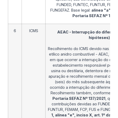
FUNDED, FUNTEC, FUNTUR, FEMAM
FUNGEFAZ. Base legal:
alínea "a", inc
Portaria SEFAZ Nº 137/
6
ICMS
AEAC - Interrupção do diferim
hipóteses)
Recolhimento do ICMS devido nas ope
etílico anidro combustível - AEAC, na
em que ocorrer a interrupção do dife
estabelecimento responsável pelo r
usina ou destilaria, detentora de reg
apuração e recolhimento mensal do imp
(seis) do mês subsequente àquele
ocorrido a interrupção do diferimento
Recolhimento também, conforme
inc
Portaria SEFAZ Nº 137/2021
, quand
contribuições devidas ao FUNDES, 
FUNTUR, FEMAM, FCP, FUS e FUNGEFAZ.
1, alínea "e", inciso X, art. 1º da 