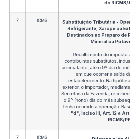
do RICMS/AL
7
ICMS
Substituição Tributária - Operaç
Refrigerante, Xarope ou Extra
Destinados ao Preparo de Refr
Mineral ou Potável e 
Recolhimento do imposto ante
contribuintes substitutos, industria
arrematante, até o 9º dia do mês s
em que ocorrer a saída da me
estabelecimento. Na hipótese de
exterior, o importador, mediante c
Secretaria da Fazenda, recolherá o 
o 9º (nono) dia do mês subsequen
tenha ocorrido a operação. Base leg
"d", Inciso III, Art. 12
e
Art. 62
RICMS/PE
7
ICMS
Diferencial de Alíqu