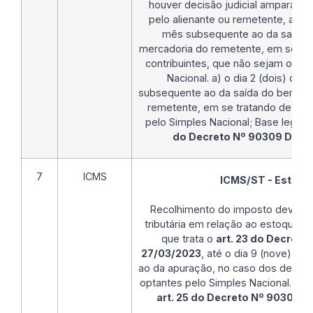
houver decisão judicial amparand
pelo alienante ou remetente, até o
mês subsequente ao da saída 
mercadoria do remetente, em se tr
contribuintes, que não sejam opta
Nacional. a) o dia 2 (dois) do
subsequente ao da saída do bem ou
remetente, em se tratando de dest
pelo Simples Nacional; Base legal:
do Decreto Nº 90309 DE 2
7
ICMS
ICMS/ST - Estoqu
Recolhimento do imposto devido p
tributária em relação ao estoque 
que trata o
art. 23 do Decreto
27/03/2023
, até o dia 9 (nove) d
ao da apuração, no caso dos demais
optantes pelo Simples Nacional. Bas
art. 25 do Decreto Nº 90309 