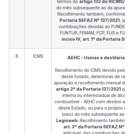
termos do
artigo 132 do RICMS/MT
,
do mês subsequente ao da apuração
Recolhimento também, conforme
inc
Portaria SEFAZ Nº 137/2021
, quand
contribuições devidas ao FUNDES, 
FUNTUR, FEMAM, FCP, FUS e FUNGEFA
inciso IV, art. 1º da Portaria SEF
6
ICMS
AEHC - Usinas e destilarias d
Recolhimento do ICMS devido pelas usi
deste Estado, detentoras de regime
apuração e recolhimento mensal do IC
artigo 2º da Portaria 137/2021
que p
interna ou interestadual de álcool et
combustível - AEHC com destino a dis
deste Estado, ou para o próprio cons
(seis) do mês subsequente ao da 
Legisweb:
Recolhimento também, c
art. 3º da Portaria SEFAZ Nº 137
aplicável, das contribuições devi